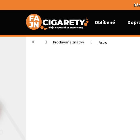
K
Přejít
Dár
na
o
obsah
Zpět
Zpět
š
Oblíbené
Dopr
do
do
í
k
obchodu
obchodu
Domů
Prodávané značky
Astro