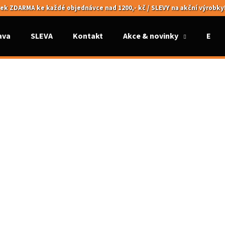
ek ZDARMA ke každé objednávce nad 1200,- kč / SLEVY na akční výrobky
ava
SLEVA
Kontakt
Akce & novinky
Elek
Co potřebujete najít?
HLEDAT
Doporučujeme