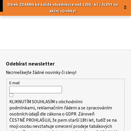
K
Přejít
pní
Menu
Dárek ZDARMA ke každé objednávce nad 1200,- kč / SLEVY na
na
o
akční výrobky!
obsah
Zpět
Zpět
š
í
C
k
o
p
Z
o
á
t
Odebírat newsletter
p
ř
Nezmeškejte žádné novinky či slevy!
a
e
t
b
E-mail
í
u
j
KLIKNUTÍM SOUHLASÍM s
obchodními
e
podmínkami,
reklamačním řádem a se zpracováním
t
osobních údajů dle zákona o
GDPR
. Zároveň
ČESTNĚ PROHLAŠUJI, že jsem starší 18ti let, tudíž se na
e
moji osobu nevztahuje omezení prodeje tabákových
n