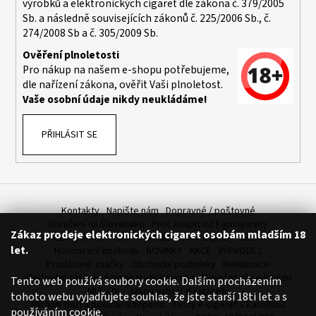
výrobků a elektronických cigaret dle zákona č. 379/2005
a
Sb. a následně souvisejících zákonů č. 225/2006 Sb., č.
j
274/2008 Sb a č. 305/2009 Sb.
í
Ověření plnoletosti
t
Pro nákup na našem e-shopu potřebujeme,
dle nařízení zákona, ověřit Vaši plnoletost.
?
Vaše osobní údaje nikdy neukládáme!
PŘIHLÁSIT SE
HLEDAT
Kontakty
Napište nám
Dopravné / poštovné
D
Doručení na Slovensko
Proč koupit od Fajncigarety
Zákaz prodeje elektronických cigaret osobám mladším 18
o
SLEVA, DÁREK A DOPRAVA ZDARMA
LIQUIDY - SLEVA
let.
Hodnocení obchodu
NOVINKY
AKCE
VÝPRODEJ
p
Prodávané značky
Obchodní podmínky
Reklamace
o
Sledování zásilek
Fajncigarety Heureka
Výpočet síly e-liquidu
Tento web používá soubory cookie. Dalším procházením
r
MLT / DL - Jakou vybrat e-cigaretu
tohoto webu vyjadřujete souhlas, že jste starší 18ti let a s
u
Míchání bází a boosteru Imperia
Testy e-cigaret s Karotkou
používáním cookie.