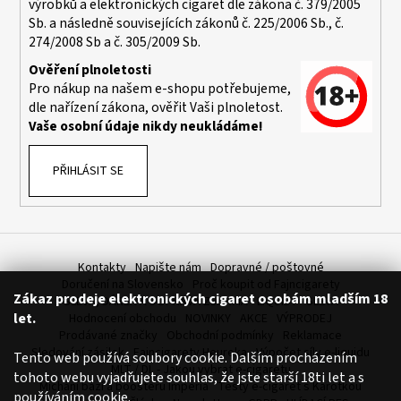
výrobků a elektronických cigaret dle zákona č. 379/2005
a
Sb. a následně souvisejících zákonů č. 225/2006 Sb., č.
j
274/2008 Sb a č. 305/2009 Sb.
í
Ověření plnoletosti
t
Pro nákup na našem e-shopu potřebujeme,
dle nařízení zákona, ověřit Vaši plnoletost.
?
Vaše osobní údaje nikdy neukládáme!
PŘIHLÁSIT SE
HLEDAT
Kontakty
Napište nám
Dopravné / poštovné
D
Doručení na Slovensko
Proč koupit od Fajncigarety
Zákaz prodeje elektronických cigaret osobám mladším 18
o
SLEVA, DÁREK A DOPRAVA ZDARMA
LIQUIDY - SLEVA
let.
Hodnocení obchodu
NOVINKY
AKCE
VÝPRODEJ
p
Prodávané značky
Obchodní podmínky
Reklamace
o
Sledování zásilek
Fajncigarety Heureka
Výpočet síly e-liquidu
Tento web používá soubory cookie. Dalším procházením
r
MLT / DL - Jakou vybrat e-cigaretu
tohoto webu vyjadřujete souhlas, že jste starší 18ti let a s
u
Míchání bází a boosteru Imperia
Testy e-cigaret s Karotkou
používáním cookie.