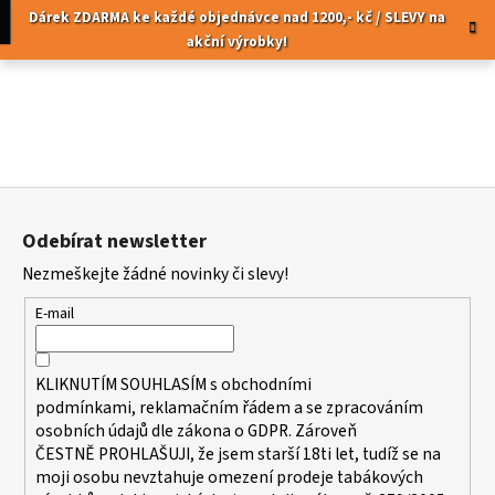
K
Přejít
pní
Menu
Dárek ZDARMA ke každé objednávce nad 1200,- kč / SLEVY na
na
o
akční výrobky!
obsah
Zpět
Zpět
š
í
C
k
o
p
Z
o
á
t
Odebírat newsletter
p
ř
Nezmeškejte žádné novinky či slevy!
a
e
t
b
E-mail
í
u
j
KLIKNUTÍM SOUHLASÍM s
obchodními
e
podmínkami,
reklamačním řádem a se zpracováním
t
osobních údajů dle zákona o
GDPR
. Zároveň
ČESTNĚ PROHLAŠUJI, že jsem starší 18ti let, tudíž se na
e
moji osobu nevztahuje omezení prodeje tabákových
n