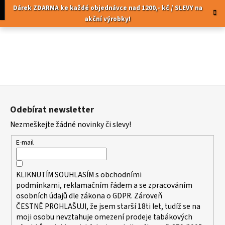
K
Přejít
pní
Menu
Dárek ZDARMA ke každé objednávce nad 1200,- kč / SLEVY na
na
o
akční výrobky!
obsah
Zpět
Zpět
š
í
C
k
o
p
Z
o
á
t
Odebírat newsletter
p
ř
Nezmeškejte žádné novinky či slevy!
a
e
t
b
E-mail
í
u
j
KLIKNUTÍM SOUHLASÍM s
obchodními
e
podmínkami,
reklamačním řádem a se zpracováním
t
osobních údajů dle zákona o
GDPR
. Zároveň
ČESTNĚ PROHLAŠUJI, že jsem starší 18ti let, tudíž se na
e
moji osobu nevztahuje omezení prodeje tabákových
n