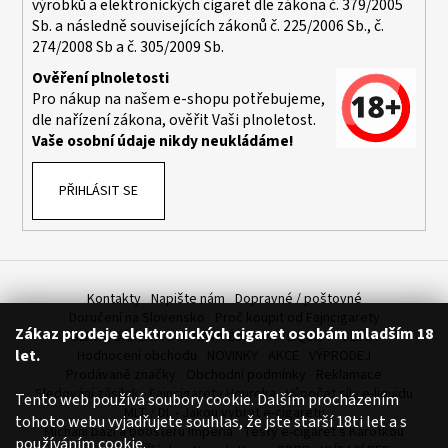
výrobků a elektronických cigaret dle zákona č. 379/2005
a
Sb. a následně souvisejících zákonů č. 225/2006 Sb., č.
j
274/2008 Sb a č. 305/2009 Sb.
í
Ověření plnoletosti
t
Pro nákup na našem e-shopu potřebujeme,
dle nařízení zákona, ověřit Vaši plnoletost.
?
Vaše osobní údaje nikdy neukládáme!
PŘIHLÁSIT SE
HLEDAT
Kontakty
Napište nám
Dopravné / poštovné
D
Doručení na Slovensko
Proč koupit od Fajncigarety
Zákaz prodeje elektronických cigaret osobám mladším 18
o
SLEVA, DÁREK A DOPRAVA ZDARMA
LIQUIDY - SLEVA
let.
Hodnocení obchodu
NOVINKY
AKCE
VÝPRODEJ
p
Prodávané značky
Obchodní podmínky
Reklamace
o
Sledování zásilek
Fajncigarety Heureka
Výpočet síly e-liquidu
Tento web používá soubory cookie. Dalším procházením
r
MLT / DL - Jakou vybrat e-cigaretu
tohoto webu vyjadřujete souhlas, že jste starší 18ti let a s
u
Míchání bází a boosteru Imperia
Testy e-cigaret s Karotkou
používáním cookie.