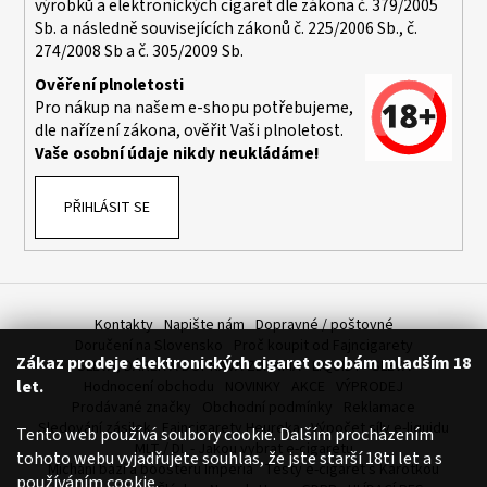
výrobků a elektronických cigaret dle zákona č. 379/2005
a
Sb. a následně souvisejících zákonů č. 225/2006 Sb., č.
j
274/2008 Sb a č. 305/2009 Sb.
í
Ověření plnoletosti
t
Pro nákup na našem e-shopu potřebujeme,
dle nařízení zákona, ověřit Vaši plnoletost.
?
Vaše osobní údaje nikdy neukládáme!
PŘIHLÁSIT SE
HLEDAT
Kontakty
Napište nám
Dopravné / poštovné
D
Doručení na Slovensko
Proč koupit od Fajncigarety
Zákaz prodeje elektronických cigaret osobám mladším 18
o
SLEVA, DÁREK A DOPRAVA ZDARMA
LIQUIDY - SLEVA
let.
Hodnocení obchodu
NOVINKY
AKCE
VÝPRODEJ
p
Prodávané značky
Obchodní podmínky
Reklamace
o
Sledování zásilek
Fajncigarety Heureka
Výpočet síly e-liquidu
Tento web používá soubory cookie. Dalším procházením
r
MLT / DL - Jakou vybrat e-cigaretu
tohoto webu vyjadřujete souhlas, že jste starší 18ti let a s
u
Míchání bází a boosteru Imperia
Testy e-cigaret s Karotkou
používáním cookie.