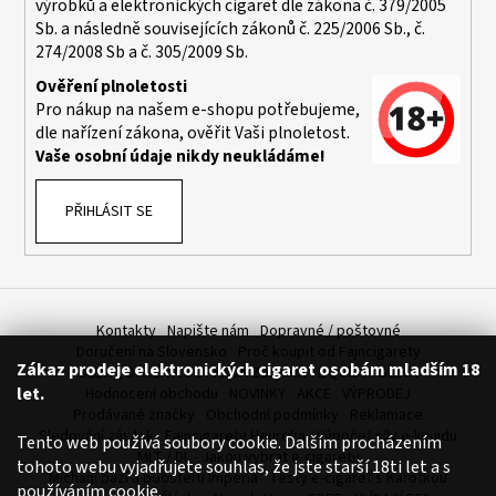
výrobků a elektronických cigaret dle zákona č. 379/2005
a
Sb. a následně souvisejících zákonů č. 225/2006 Sb., č.
j
274/2008 Sb a č. 305/2009 Sb.
í
Ověření plnoletosti
t
Pro nákup na našem e-shopu potřebujeme,
dle nařízení zákona, ověřit Vaši plnoletost.
?
Vaše osobní údaje nikdy neukládáme!
PŘIHLÁSIT SE
HLEDAT
Kontakty
Napište nám
Dopravné / poštovné
D
Doručení na Slovensko
Proč koupit od Fajncigarety
Zákaz prodeje elektronických cigaret osobám mladším 18
o
SLEVA, DÁREK A DOPRAVA ZDARMA
LIQUIDY - SLEVA
let.
Hodnocení obchodu
NOVINKY
AKCE
VÝPRODEJ
p
Prodávané značky
Obchodní podmínky
Reklamace
o
Sledování zásilek
Fajncigarety Heureka
Výpočet síly e-liquidu
Tento web používá soubory cookie. Dalším procházením
r
MLT / DL - Jakou vybrat e-cigaretu
tohoto webu vyjadřujete souhlas, že jste starší 18ti let a s
u
Míchání bází a boosteru Imperia
Testy e-cigaret s Karotkou
používáním cookie.