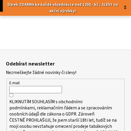
K
Přejít
pní
Menu
Dárek ZDARMA ke každé objednávce nad 1200,- kč / SLEVY na
na
o
akční výrobky!
obsah
Zpět
Zpět
š
í
C
k
o
p
Z
o
á
t
Odebírat newsletter
p
ř
Nezmeškejte žádné novinky či slevy!
a
e
t
b
E-mail
í
u
j
KLIKNUTÍM SOUHLASÍM s
obchodními
e
podmínkami,
reklamačním řádem a se zpracováním
t
osobních údajů dle zákona o
GDPR
. Zároveň
ČESTNĚ PROHLAŠUJI, že jsem starší 18ti let, tudíž se na
e
moji osobu nevztahuje omezení prodeje tabákových
n