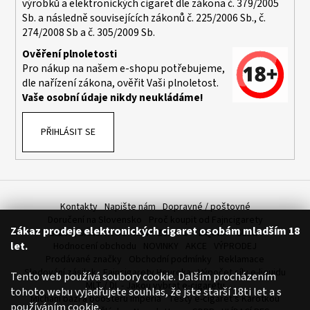
výrobků a elektronických cigaret dle zákona č. 379/2005
a
Sb. a následně souvisejících zákonů č. 225/2006 Sb., č.
j
274/2008 Sb a č. 305/2009 Sb.
í
Ověření plnoletosti
t
Pro nákup na našem e-shopu potřebujeme,
dle nařízení zákona, ověřit Vaši plnoletost.
?
Vaše osobní údaje nikdy neukládáme!
PŘIHLÁSIT SE
HLEDAT
Kontakty
Napište nám
Dopravné / poštovné
D
Doručení na Slovensko
Proč koupit od Fajncigarety
Zákaz prodeje elektronických cigaret osobám mladším 18
o
SLEVA, DÁREK A DOPRAVA ZDARMA
LIQUIDY - SLEVA
let.
Hodnocení obchodu
NOVINKY
AKCE
VÝPRODEJ
p
Prodávané značky
Obchodní podmínky
Reklamace
o
Sledování zásilek
Fajncigarety Heureka
Výpočet síly e-liquidu
Tento web používá soubory cookie. Dalším procházením
r
MLT / DL - Jakou vybrat e-cigaretu
tohoto webu vyjadřujete souhlas, že jste starší 18ti let a s
u
Míchání bází a boosteru Imperia
Testy e-cigaret s Karotkou
používáním cookie.