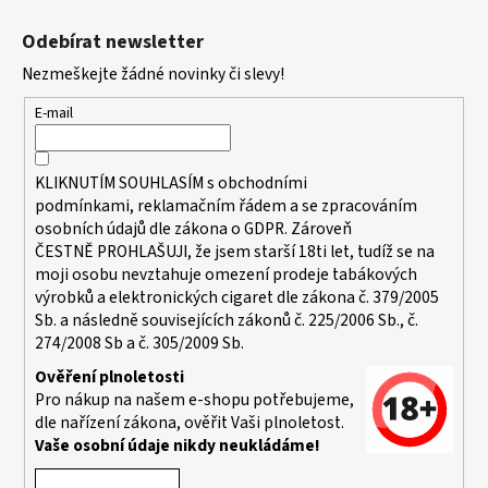
Z
á
Odebírat newsletter
p
Nezmeškejte žádné novinky či slevy!
a
t
E-mail
í
KLIKNUTÍM SOUHLASÍM s
obchodními
podmínkami,
reklamačním řádem a se zpracováním
osobních údajů dle zákona o
GDPR
. Zároveň
ČESTNĚ PROHLAŠUJI, že jsem starší 18ti let, tudíž se na
moji osobu nevztahuje omezení prodeje tabákových
výrobků a elektronických cigaret dle zákona č. 379/2005
Sb. a následně souvisejících zákonů č. 225/2006 Sb., č.
274/2008 Sb a č. 305/2009 Sb.
Ověření plnoletosti
Pro nákup na našem e-shopu potřebujeme,
dle nařízení zákona, ověřit Vaši plnoletost.
Vaše osobní údaje nikdy neukládáme!