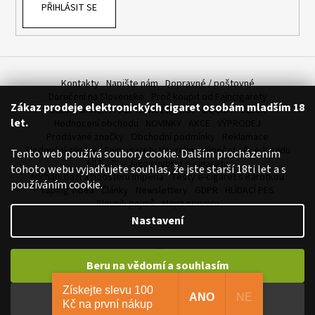
PŘIHLÁSIT SE
Kontakty
Napište nám
Dopravné / poštovné
Doručení na Slovensko
Proč koupit od Fajncigarety
Zákaz prodeje elektronických cigaret osobám mladším 18
SLEVA, DÁREK A DOPRAVA ZDARMA
LIQUIDY - SLEVA
let.
Hodnocení obchodu
NOVINKY
AKCE
VÝPRODEJ
Prodávané značky
Obchodní podmínky
Reklamace
Sledování zásilek
Fajncigarety Heureka
Výpočet síly e-liquidu
Tento web používá soubory cookie. Dalším procházením
MLT / DL - Jakou vybrat e-cigaretu
tohoto webu vyjadřujete souhlas, že jste starší 18ti let a s
Míchání bází a boosteru Imperia
Testy e-cigaret s Karotkou
používáním cookie.
Vaping videa
Články
Newslettery
GDPR
HLÍDACÍ PES
Slovník pojmů
Mapa serveru
Nastavení
Vytvořil Shoptet
Beru na vědomí a souhlasím
Copyright 2026
FajnCigarety.cz - Elektronické cigarety za fajn
ceny
. Všechna práva vyhrazena.
Upravit nastavení cookies
Získejte slevu 100
ANO
NE
Beru na vědomí a nesouhlasím
Kč na první nákup