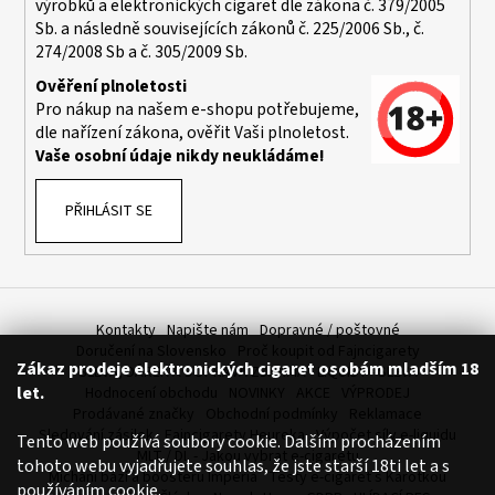
výrobků a elektronických cigaret dle zákona č. 379/2005
a
Sb. a následně souvisejících zákonů č. 225/2006 Sb., č.
j
274/2008 Sb a č. 305/2009 Sb.
í
Ověření plnoletosti
t
Pro nákup na našem e-shopu potřebujeme,
dle nařízení zákona, ověřit Vaši plnoletost.
?
Vaše osobní údaje nikdy neukládáme!
PŘIHLÁSIT SE
HLEDAT
Kontakty
Napište nám
Dopravné / poštovné
D
Doručení na Slovensko
Proč koupit od Fajncigarety
Zákaz prodeje elektronických cigaret osobám mladším 18
o
SLEVA, DÁREK A DOPRAVA ZDARMA
LIQUIDY - SLEVA
let.
Hodnocení obchodu
NOVINKY
AKCE
VÝPRODEJ
p
Prodávané značky
Obchodní podmínky
Reklamace
o
Sledování zásilek
Fajncigarety Heureka
Výpočet síly e-liquidu
Tento web používá soubory cookie. Dalším procházením
r
MLT / DL - Jakou vybrat e-cigaretu
tohoto webu vyjadřujete souhlas, že jste starší 18ti let a s
u
Míchání bází a boosteru Imperia
Testy e-cigaret s Karotkou
používáním cookie.