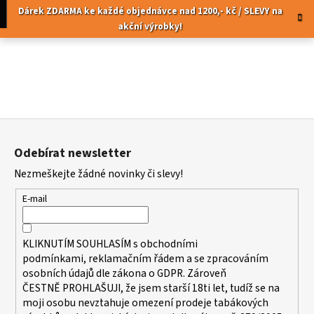
K
Přejít
pní
Menu
Dárek ZDARMA ke každé objednávce nad 1200,- kč / SLEVY na
na
o
akční výrobky!
obsah
Zpět
Zpět
š
í
C
k
o
p
Z
o
á
t
Odebírat newsletter
p
ř
Nezmeškejte žádné novinky či slevy!
a
e
t
b
E-mail
í
u
j
KLIKNUTÍM SOUHLASÍM s
obchodními
e
podmínkami,
reklamačním řádem a se zpracováním
t
osobních údajů dle zákona o
GDPR
. Zároveň
ČESTNĚ PROHLAŠUJI, že jsem starší 18ti let, tudíž se na
e
moji osobu nevztahuje omezení prodeje tabákových
n