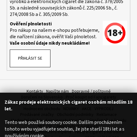
výrobků a elektronických cigaret dle zákona č. 379/2005
a
Sb. a následně souvisejících zákonů č. 225/2006 Sb., č.
j
274/2008 Sb a č. 305/2009 Sb.
í
Ověření plnoletosti
t
Pro nákup na našem e-shopu potřebujeme,
dle nařízení zákona, ověřit Vaši plnoletost.
?
Vaše osobní údaje nikdy neukládáme!
PŘIHLÁSIT SE
HLEDAT
Kontakty
Napište nám
Dopravné / poštovné
D
Doručení na Slovensko
Proč koupit od Fajncigarety
Zákaz prodeje elektronických cigaret osobám mladším 18
o
SLEVA, DÁREK A DOPRAVA ZDARMA
LIQUIDY - SLEVA
let.
Hodnocení obchodu
NOVINKY
AKCE
VÝPRODEJ
p
Prodávané značky
Obchodní podmínky
Reklamace
o
Sledování zásilek
Fajncigarety Heureka
Výpočet síly e-liquidu
Tento web používá soubory cookie. Dalším procházením
r
MLT / DL - Jakou vybrat e-cigaretu
tohoto webu vyjadřujete souhlas, že jste starší 18ti let a s
u
Míchání bází a boosteru Imperia
Testy e-cigaret s Karotkou
používáním cookie.