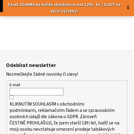
K
Přejít
pní
Menu
Dárek ZDARMA ke každé objednávce nad 1200,- kč / SLEVY na
na
o
akční výrobky!
obsah
Zpět
Zpět
š
í
C
k
o
p
Z
o
á
t
Odebírat newsletter
p
ř
Nezmeškejte žádné novinky či slevy!
a
e
t
b
E-mail
í
u
j
KLIKNUTÍM SOUHLASÍM s
obchodními
e
podmínkami,
reklamačním řádem a se zpracováním
t
osobních údajů dle zákona o
GDPR
. Zároveň
ČESTNĚ PROHLAŠUJI, že jsem starší 18ti let, tudíž se na
e
moji osobu nevztahuje omezení prodeje tabákových
n