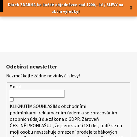
K
Přejít
pní
Menu
Dárek ZDARMA ke každé objednávce nad 1200,- kč / SLEVY na
na
o
akční výrobky!
obsah
Zpět
Zpět
š
í
C
k
o
p
Z
o
á
t
Odebírat newsletter
p
ř
Nezmeškejte žádné novinky či slevy!
a
e
t
b
E-mail
í
u
j
KLIKNUTÍM SOUHLASÍM s
obchodními
e
podmínkami,
reklamačním řádem a se zpracováním
t
osobních údajů dle zákona o
GDPR
. Zároveň
ČESTNĚ PROHLAŠUJI, že jsem starší 18ti let, tudíž se na
e
moji osobu nevztahuje omezení prodeje tabákových
n