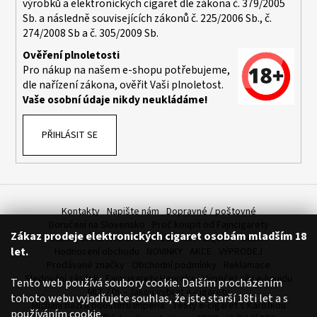
výrobků a elektronických cigaret dle zákona č. 379/2005
a
Sb. a následně souvisejících zákonů č. 225/2006 Sb., č.
j
274/2008 Sb a č. 305/2009 Sb.
í
Ověření plnoletosti
t
Pro nákup na našem e-shopu potřebujeme,
dle nařízení zákona, ověřit Vaši plnoletost.
?
Vaše osobní údaje nikdy neukládáme!
PŘIHLÁSIT SE
HLEDAT
Kontakty
Napište nám
Dopravné / poštovné
D
Doručení na Slovensko
Proč koupit od Fajncigarety
Zákaz prodeje elektronických cigaret osobám mladším 18
o
SLEVA, DÁREK A DOPRAVA ZDARMA
LIQUIDY - SLEVA
let.
Hodnocení obchodu
NOVINKY
AKCE
VÝPRODEJ
p
Prodávané značky
Obchodní podmínky
Reklamace
o
Sledování zásilek
Fajncigarety Heureka
Výpočet síly e-liquidu
Tento web používá soubory cookie. Dalším procházením
r
MLT / DL - Jakou vybrat e-cigaretu
tohoto webu vyjadřujete souhlas, že jste starší 18ti let a s
u
Míchání bází a boosteru Imperia
Testy e-cigaret s Karotkou
používáním cookie.