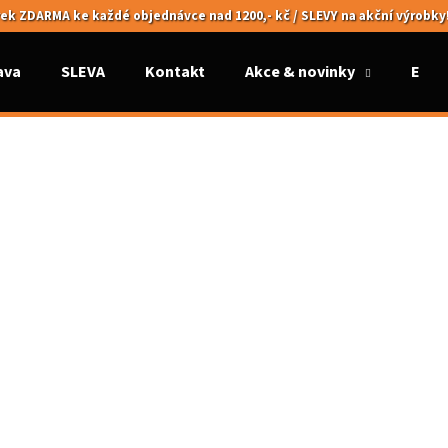
ek ZDARMA ke každé objednávce nad 1200,- kč / SLEVY na akční výrobky
ava
SLEVA
Kontakt
Akce & novinky
Elek
Co potřebujete najít?
HLEDAT
Doporučujeme