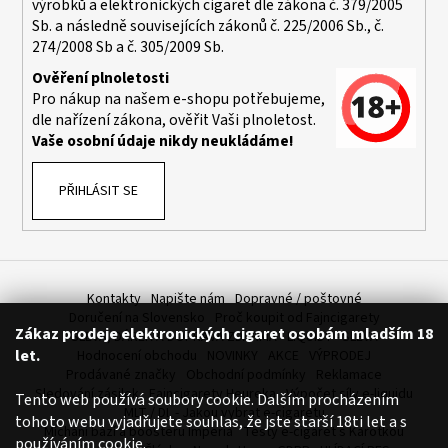
výrobků a elektronických cigaret dle zákona č. 379/2005
a
Sb. a následně souvisejících zákonů č. 225/2006 Sb., č.
j
274/2008 Sb a č. 305/2009 Sb.
í
Ověření plnoletosti
t
Pro nákup na našem e-shopu potřebujeme,
dle nařízení zákona, ověřit Vaši plnoletost.
?
Vaše osobní údaje nikdy neukládáme!
PŘIHLÁSIT SE
HLEDAT
Kontakty
Napište nám
Dopravné / poštovné
D
Doručení na Slovensko
Proč koupit od Fajncigarety
Zákaz prodeje elektronických cigaret osobám mladším 18
o
SLEVA, DÁREK A DOPRAVA ZDARMA
LIQUIDY - SLEVA
let.
Hodnocení obchodu
NOVINKY
AKCE
VÝPRODEJ
p
Prodávané značky
Obchodní podmínky
Reklamace
o
Sledování zásilek
Fajncigarety Heureka
Výpočet síly e-liquidu
Tento web používá soubory cookie. Dalším procházením
r
MLT / DL - Jakou vybrat e-cigaretu
tohoto webu vyjadřujete souhlas, že jste starší 18ti let a s
u
Míchání bází a boosteru Imperia
Testy e-cigaret s Karotkou
používáním cookie.