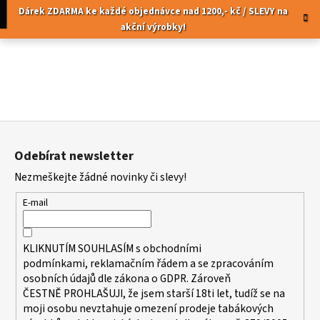
K
Přejít
pní
Menu
Dárek ZDARMA ke každé objednávce nad 1200,- kč / SLEVY na
na
o
akční výrobky!
obsah
Zpět
Zpět
š
í
C
k
o
p
Z
o
á
t
Odebírat newsletter
p
ř
Nezmeškejte žádné novinky či slevy!
a
e
t
b
E-mail
í
u
j
KLIKNUTÍM SOUHLASÍM s
obchodními
e
podmínkami,
reklamačním řádem a se zpracováním
t
osobních údajů dle zákona o
GDPR
. Zároveň
ČESTNĚ PROHLAŠUJI, že jsem starší 18ti let, tudíž se na
e
moji osobu nevztahuje omezení prodeje tabákových
n