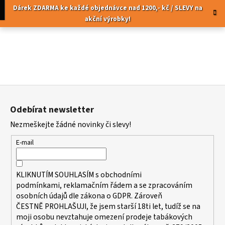
K
Přejít
pní
Menu
Dárek ZDARMA ke každé objednávce nad 1200,- kč / SLEVY na
na
o
akční výrobky!
obsah
Zpět
Zpět
š
í
C
k
o
p
Z
o
á
t
Odebírat newsletter
p
ř
Nezmeškejte žádné novinky či slevy!
a
e
t
b
E-mail
í
u
j
KLIKNUTÍM SOUHLASÍM s
obchodními
e
podmínkami,
reklamačním řádem a se zpracováním
t
osobních údajů dle zákona o
GDPR
. Zároveň
ČESTNĚ PROHLAŠUJI, že jsem starší 18ti let, tudíž se na
e
moji osobu nevztahuje omezení prodeje tabákových
n