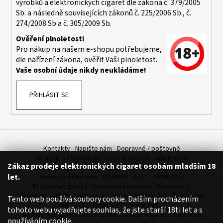
výrobků a elektronických cigaret dle zákona č. 379/2005
a
Sb. a následně souvisejících zákonů č. 225/2006 Sb., č.
j
274/2008 Sb a č. 305/2009 Sb.
í
Ověření plnoletosti
t
Pro nákup na našem e-shopu potřebujeme,
dle nařízení zákona, ověřit Vaši plnoletost.
?
Vaše osobní údaje nikdy neukládáme!
PŘIHLÁSIT SE
HLEDAT
Kontakty
Napište nám
Dopravné / poštovné
D
Doručení na Slovensko
Proč koupit od Fajncigarety
Zákaz prodeje elektronických cigaret osobám mladším 18
o
SLEVA, DÁREK A DOPRAVA ZDARMA
LIQUIDY - SLEVA
let.
Hodnocení obchodu
NOVINKY
AKCE
VÝPRODEJ
p
Prodávané značky
Obchodní podmínky
Reklamace
o
Sledování zásilek
Fajncigarety Heureka
Výpočet síly e-liquidu
Tento web používá soubory cookie. Dalším procházením
r
MLT / DL - Jakou vybrat e-cigaretu
tohoto webu vyjadřujete souhlas, že jste starší 18ti let a s
u
Míchání bází a boosteru Imperia
Testy e-cigaret s Karotkou
používáním cookie.