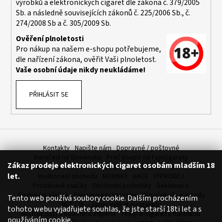
výrobků a elektronických cigaret dle zákona č. 379/2005
a
Sb. a následně souvisejících zákonů č. 225/2006 Sb., č.
j
274/2008 Sb a č. 305/2009 Sb.
í
Ověření plnoletosti
t
Pro nákup na našem e-shopu potřebujeme,
dle nařízení zákona, ověřit Vaši plnoletost.
?
Vaše osobní údaje nikdy neukládáme!
PŘIHLÁSIT SE
HLEDAT
Kontakty
Napište nám
Dopravné / poštovné
D
Doručení na Slovensko
Proč koupit od Fajncigarety
Zákaz prodeje elektronických cigaret osobám mladším 18
o
SLEVA, DÁREK A DOPRAVA ZDARMA
LIQUIDY - SLEVA
let.
Hodnocení obchodu
NOVINKY
AKCE
VÝPRODEJ
p
Prodávané značky
Obchodní podmínky
Reklamace
o
Sledování zásilek
Fajncigarety Heureka
Výpočet síly e-liquidu
Tento web používá soubory cookie. Dalším procházením
r
MLT / DL - Jakou vybrat e-cigaretu
tohoto webu vyjadřujete souhlas, že jste starší 18ti let a s
u
Míchání bází a boosteru Imperia
Testy e-cigaret s Karotkou
používáním cookie.