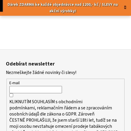
K
Přejít
pní
Menu
Dárek ZDARMA ke každé objednávce nad 1200,- kč / SLEVY na
na
o
akční výrobky!
obsah
Zpět
Zpět
š
í
C
k
o
p
Z
o
á
t
Odebírat newsletter
p
ř
Nezmeškejte žádné novinky či slevy!
a
e
t
b
E-mail
í
u
j
KLIKNUTÍM SOUHLASÍM s
obchodními
e
podmínkami,
reklamačním řádem a se zpracováním
t
osobních údajů dle zákona o
GDPR
. Zároveň
ČESTNĚ PROHLAŠUJI, že jsem starší 18ti let, tudíž se na
e
moji osobu nevztahuje omezení prodeje tabákových
n