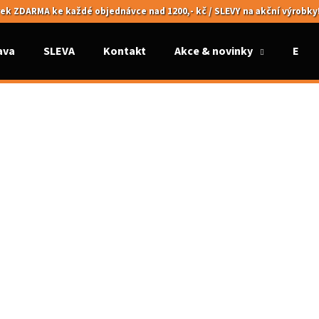
ek ZDARMA ke každé objednávce nad 1200,- kč / SLEVY na akční výrobky
ava
SLEVA
Kontakt
Akce & novinky
Elek
Co potřebujete najít?
HLEDAT
Doporučujeme