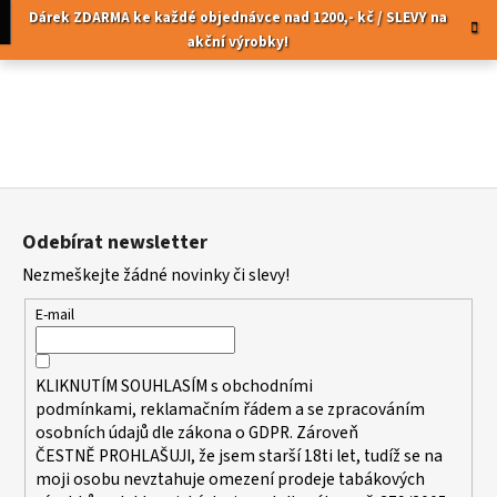
K
Přejít
pní
Menu
Dárek ZDARMA ke každé objednávce nad 1200,- kč / SLEVY na
na
o
akční výrobky!
obsah
Zpět
Zpět
š
í
C
k
o
p
Z
o
á
t
Odebírat newsletter
p
ř
Nezmeškejte žádné novinky či slevy!
a
e
t
b
E-mail
í
u
j
KLIKNUTÍM SOUHLASÍM s
obchodními
e
podmínkami,
reklamačním řádem a se zpracováním
t
osobních údajů dle zákona o
GDPR
. Zároveň
ČESTNĚ PROHLAŠUJI, že jsem starší 18ti let, tudíž se na
e
moji osobu nevztahuje omezení prodeje tabákových
n