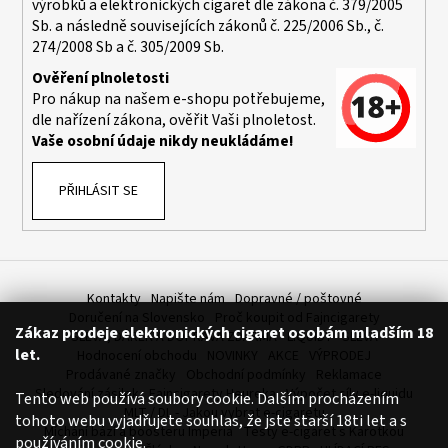
výrobků a elektronických cigaret dle zákona č. 379/2005
a
Sb. a následně souvisejících zákonů č. 225/2006 Sb., č.
j
274/2008 Sb a č. 305/2009 Sb.
í
Ověření plnoletosti
t
Pro nákup na našem e-shopu potřebujeme,
dle nařízení zákona, ověřit Vaši plnoletost.
?
Vaše osobní údaje nikdy neukládáme!
PŘIHLÁSIT SE
HLEDAT
Kontakty
Napište nám
Dopravné / poštovné
D
Doručení na Slovensko
Proč koupit od Fajncigarety
Zákaz prodeje elektronických cigaret osobám mladším 18
o
SLEVA, DÁREK A DOPRAVA ZDARMA
LIQUIDY - SLEVA
let.
Hodnocení obchodu
NOVINKY
AKCE
VÝPRODEJ
p
Prodávané značky
Obchodní podmínky
Reklamace
o
Sledování zásilek
Fajncigarety Heureka
Výpočet síly e-liquidu
Tento web používá soubory cookie. Dalším procházením
r
MLT / DL - Jakou vybrat e-cigaretu
tohoto webu vyjadřujete souhlas, že jste starší 18ti let a s
u
Míchání bází a boosteru Imperia
Testy e-cigaret s Karotkou
používáním cookie.