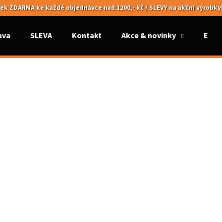
ek ZDARMA ke každé objednávce nad 1200,- kč / SLEVY na akční výrobky
ava
SLEVA
Kontakt
Akce & novinky
Elek
Co potřebujete najít?
HLEDAT
Doporučujeme