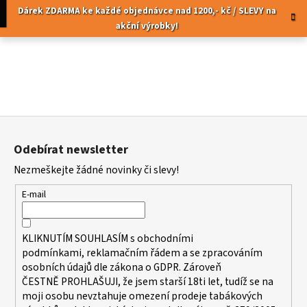
K
Přejít
pní
Menu
Dárek ZDARMA ke každé objednávce nad 1200,- kč / SLEVY na
na
o
akční výrobky!
obsah
Zpět
Zpět
š
í
C
k
o
p
Z
o
á
t
Odebírat newsletter
p
ř
Nezmeškejte žádné novinky či slevy!
a
e
t
b
E-mail
í
u
j
KLIKNUTÍM SOUHLASÍM s
obchodními
e
podmínkami,
reklamačním řádem a se zpracováním
t
osobních údajů dle zákona o
GDPR
. Zároveň
ČESTNĚ PROHLAŠUJI, že jsem starší 18ti let, tudíž se na
e
moji osobu nevztahuje omezení prodeje tabákových
n