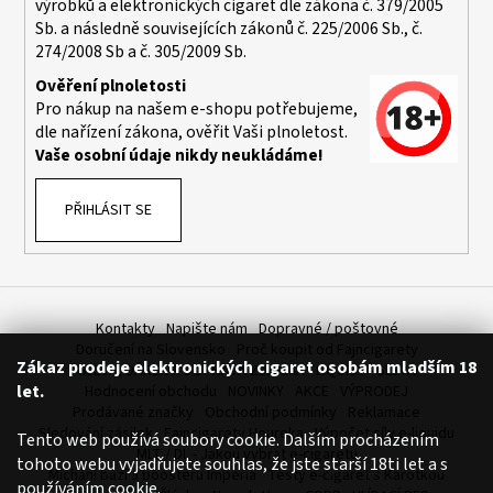
výrobků a elektronických cigaret dle zákona č. 379/2005
a
Sb. a následně souvisejících zákonů č. 225/2006 Sb., č.
j
274/2008 Sb a č. 305/2009 Sb.
í
Ověření plnoletosti
t
Pro nákup na našem e-shopu potřebujeme,
dle nařízení zákona, ověřit Vaši plnoletost.
?
Vaše osobní údaje nikdy neukládáme!
PŘIHLÁSIT SE
HLEDAT
Kontakty
Napište nám
Dopravné / poštovné
D
Doručení na Slovensko
Proč koupit od Fajncigarety
Zákaz prodeje elektronických cigaret osobám mladším 18
o
SLEVA, DÁREK A DOPRAVA ZDARMA
LIQUIDY - SLEVA
let.
Hodnocení obchodu
NOVINKY
AKCE
VÝPRODEJ
p
Prodávané značky
Obchodní podmínky
Reklamace
o
Sledování zásilek
Fajncigarety Heureka
Výpočet síly e-liquidu
Tento web používá soubory cookie. Dalším procházením
r
MLT / DL - Jakou vybrat e-cigaretu
tohoto webu vyjadřujete souhlas, že jste starší 18ti let a s
u
Míchání bází a boosteru Imperia
Testy e-cigaret s Karotkou
používáním cookie.