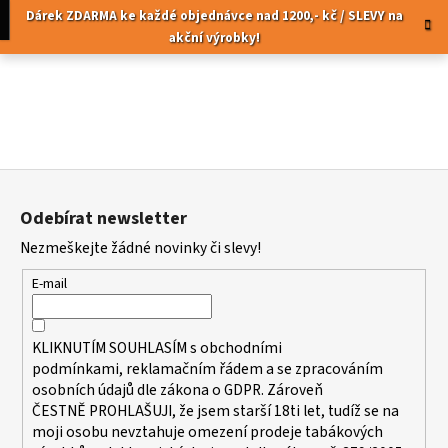
K
Přejít
pní
Menu
Dárek ZDARMA ke každé objednávce nad 1200,- kč / SLEVY na
na
o
akční výrobky!
obsah
Zpět
Zpět
š
í
C
k
o
p
Z
o
á
t
Odebírat newsletter
p
ř
Nezmeškejte žádné novinky či slevy!
a
e
t
b
E-mail
í
u
j
KLIKNUTÍM SOUHLASÍM s
obchodními
e
podmínkami,
reklamačním řádem a se zpracováním
t
osobních údajů dle zákona o
GDPR
. Zároveň
ČESTNĚ PROHLAŠUJI, že jsem starší 18ti let, tudíž se na
e
moji osobu nevztahuje omezení prodeje tabákových
n