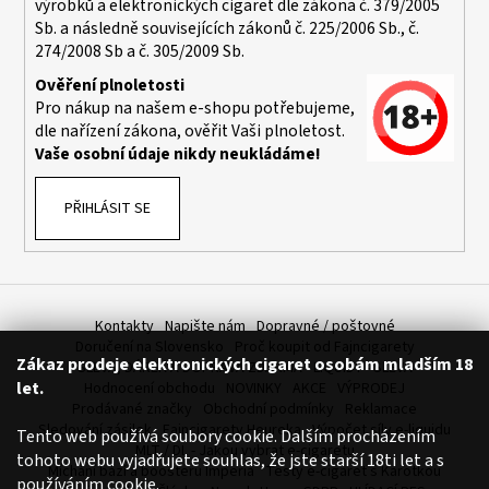
výrobků a elektronických cigaret dle zákona č. 379/2005
a
Sb. a následně souvisejících zákonů č. 225/2006 Sb., č.
j
274/2008 Sb a č. 305/2009 Sb.
í
Ověření plnoletosti
t
Pro nákup na našem e-shopu potřebujeme,
dle nařízení zákona, ověřit Vaši plnoletost.
?
Vaše osobní údaje nikdy neukládáme!
PŘIHLÁSIT SE
HLEDAT
Kontakty
Napište nám
Dopravné / poštovné
D
Doručení na Slovensko
Proč koupit od Fajncigarety
Zákaz prodeje elektronických cigaret osobám mladším 18
o
SLEVA, DÁREK A DOPRAVA ZDARMA
LIQUIDY - SLEVA
let.
Hodnocení obchodu
NOVINKY
AKCE
VÝPRODEJ
p
Prodávané značky
Obchodní podmínky
Reklamace
o
Sledování zásilek
Fajncigarety Heureka
Výpočet síly e-liquidu
Tento web používá soubory cookie. Dalším procházením
r
MLT / DL - Jakou vybrat e-cigaretu
tohoto webu vyjadřujete souhlas, že jste starší 18ti let a s
u
Míchání bází a boosteru Imperia
Testy e-cigaret s Karotkou
používáním cookie.