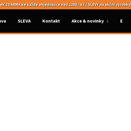
ek ZDARMA ke každé objednávce nad 1200,- kč / SLEVY na akční výrobky
ava
SLEVA
Kontakt
Akce & novinky
Elek
Co potřebujete najít?
HLEDAT
Doporučujeme