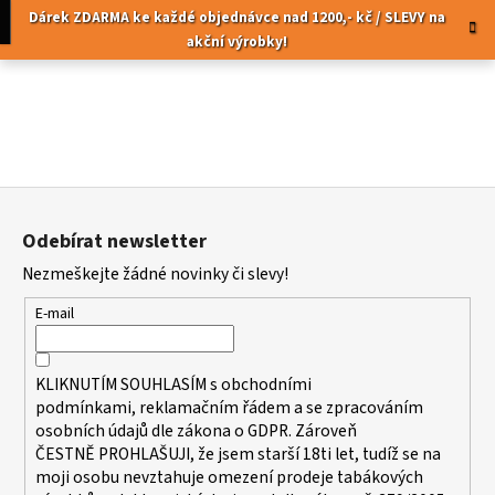
K
Přejít
pní
Menu
Dárek ZDARMA ke každé objednávce nad 1200,- kč / SLEVY na
na
o
akční výrobky!
obsah
Zpět
Zpět
š
í
C
k
o
p
Z
o
á
t
Odebírat newsletter
p
ř
Nezmeškejte žádné novinky či slevy!
a
e
t
b
E-mail
í
u
j
KLIKNUTÍM SOUHLASÍM s
obchodními
e
podmínkami,
reklamačním řádem a se zpracováním
t
osobních údajů dle zákona o
GDPR
. Zároveň
ČESTNĚ PROHLAŠUJI, že jsem starší 18ti let, tudíž se na
e
moji osobu nevztahuje omezení prodeje tabákových
n