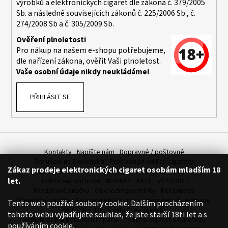
výrobků a elektronických cigaret dle zákona č. 379/2005
a
Sb. a následně souvisejících zákonů č. 225/2006 Sb., č.
j
274/2008 Sb a č. 305/2009 Sb.
í
Ověření plnoletosti
t
Pro nákup na našem e-shopu potřebujeme,
dle nařízení zákona, ověřit Vaši plnoletost.
?
Vaše osobní údaje nikdy neukládáme!
PŘIHLÁSIT SE
HLEDAT
Kontakty
Napište nám
Dopravné / poštovné
D
Doručení na Slovensko
Proč koupit od Fajncigarety
Zákaz prodeje elektronických cigaret osobám mladším 18
o
SLEVA, DÁREK A DOPRAVA ZDARMA
LIQUIDY - SLEVA
let.
Hodnocení obchodu
NOVINKY
AKCE
VÝPRODEJ
p
Prodávané značky
Obchodní podmínky
Reklamace
o
Sledování zásilek
Fajncigarety Heureka
Výpočet síly e-liquidu
Tento web používá soubory cookie. Dalším procházením
r
MLT / DL - Jakou vybrat e-cigaretu
tohoto webu vyjadřujete souhlas, že jste starší 18ti let a s
u
Míchání bází a boosteru Imperia
Testy e-cigaret s Karotkou
používáním cookie.