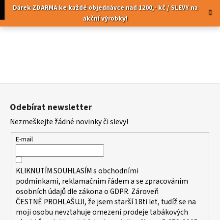
K
Přejít
pní
Menu
Dárek ZDARMA ke každé objednávce nad 1200,- kč / SLEVY na
na
o
akční výrobky!
obsah
Zpět
Zpět
š
í
C
k
o
p
Z
o
á
t
Odebírat newsletter
p
ř
Nezmeškejte žádné novinky či slevy!
a
e
t
b
E-mail
í
u
j
KLIKNUTÍM SOUHLASÍM s
obchodními
e
podmínkami,
reklamačním řádem a se zpracováním
t
osobních údajů dle zákona o
GDPR
. Zároveň
ČESTNĚ PROHLAŠUJI, že jsem starší 18ti let, tudíž se na
e
moji osobu nevztahuje omezení prodeje tabákových
n