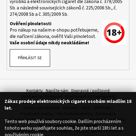
výrobků a elektronických cigaret dle zákona č. 379/2005
a
Sb. a následně souvisejících zákonů č. 225/2006 Sb., č.
j
274/2008 Sb a č. 305/2009 Sb.
í
Ověření plnoletosti
t
Pro nákup na našem e-shopu potřebujeme,
dle nařízení zákona, ověřit Vaši plnoletost.
?
Vaše osobní údaje nikdy neukládáme!
PŘIHLÁSIT SE
HLEDAT
Kontakty
Napište nám
Dopravné / poštovné
D
Doručení na Slovensko
Proč koupit od Fajncigarety
Zákaz prodeje elektronických cigaret osobám mladším 18
o
SLEVA, DÁREK A DOPRAVA ZDARMA
LIQUIDY - SLEVA
let.
Hodnocení obchodu
NOVINKY
AKCE
VÝPRODEJ
p
Prodávané značky
Obchodní podmínky
Reklamace
o
Sledování zásilek
Fajncigarety Heureka
Výpočet síly e-liquidu
Tento web používá soubory cookie. Dalším procházením
r
MLT / DL - Jakou vybrat e-cigaretu
tohoto webu vyjadřujete souhlas, že jste starší 18ti let a s
u
Míchání bází a boosteru Imperia
Testy e-cigaret s Karotkou
používáním cookie.