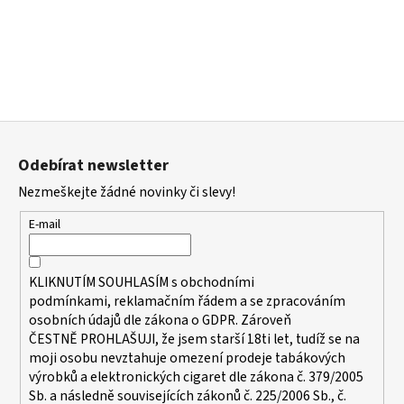
Z
á
Odebírat newsletter
p
Nezmeškejte žádné novinky či slevy!
a
t
E-mail
í
KLIKNUTÍM SOUHLASÍM s
obchodními
podmínkami,
reklamačním řádem a se zpracováním
osobních údajů dle zákona o
GDPR
. Zároveň
ČESTNĚ PROHLAŠUJI, že jsem starší 18ti let, tudíž se na
moji osobu nevztahuje omezení prodeje tabákových
výrobků a elektronických cigaret dle zákona č. 379/2005
Sb. a následně souvisejících zákonů č. 225/2006 Sb., č.