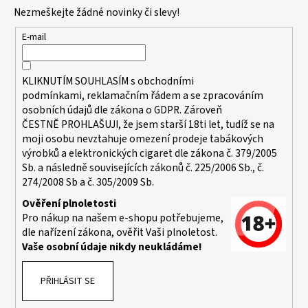
p
Nezmeškejte žádné novinky či slevy!
a
t
E-mail
í
KLIKNUTÍM SOUHLASÍM s
obchodními
podmínkami,
reklamačním řádem a se zpracováním
osobních údajů dle zákona o
GDPR
. Zároveň
ČESTNĚ PROHLAŠUJI, že jsem starší 18ti let, tudíž se na
moji osobu nevztahuje omezení prodeje tabákových
výrobků a elektronických cigaret dle zákona č. 379/2005
Sb. a následně souvisejících zákonů č. 225/2006 Sb., č.
274/2008 Sb a č. 305/2009 Sb.
Ověření plnoletosti
Pro nákup na našem e-shopu potřebujeme,
dle nařízení zákona, ověřit Vaši plnoletost.
Vaše osobní údaje nikdy neukládáme!
PŘIHLÁSIT SE