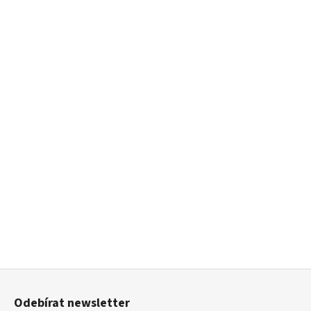
Z
á
Odebírat newsletter