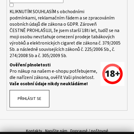
í
KLIKNUTÍM SOUHLASÍM s
obchodními
podmínkami,
reklamačním řádem a se zpracováním
osobních údajů dle zákona o
GDPR
. Zároveň
ČESTNĚ PROHLAŠUJI, že jsem starší 18ti let, tudíž se na
moji osobu nevztahuje omezení prodeje tabákových
výrobků a elektronických cigaret dle zákona č. 379/2005
Sb. a následně souvisejících zákonů č. 225/2006 Sb., č.
274/2008 Sb a č. 305/2009 Sb.
Ověření plnoletosti
Pro nákup na našem e-shopu potřebujeme,
dle nařízení zákona, ověřit Vaši plnoletost.
Vaše osobní údaje nikdy neukládáme!
PŘIHLÁSIT SE
Kontakty
Napište nám
Dopravné / poštovné