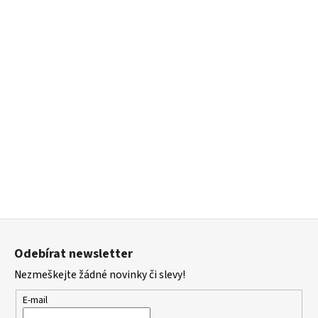
Z
á
Odebírat newsletter
p
Nezmeškejte žádné novinky či slevy!
a
t
E-mail