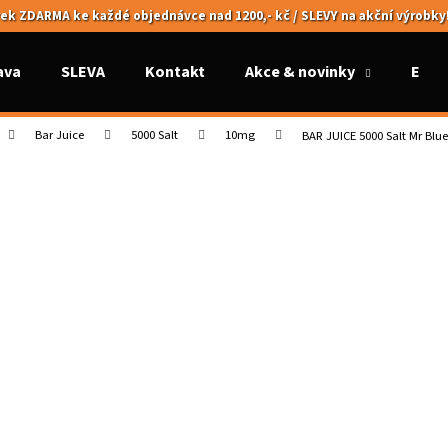
ek ZDARMA ke každé objednávce nad 1200,- kč / SLEVY na akční výrobky
ava
SLEVA
Kontakt
Akce & novinky
Elek
Co potřebujete najít?
Bar Juice
5000 Salt
10mg
BAR JUICE 5000 Salt Mr Bl
HLEDAT
Doporučujeme