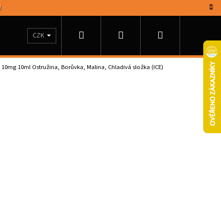
!
Hledat
Přihlášení
Nákupní
tronické cigarety
Elektronické dýmky a doutníky
CZK
ue 10mg 10ml
Ostružina, Borůvka, Malina, Chladivá složka (ICE)
košík
Následující