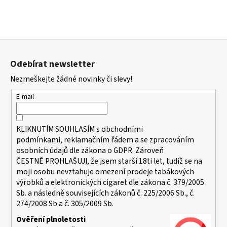
Z
á
Odebírat newsletter
p
Nezmeškejte žádné novinky či slevy!
a
t
E-mail
í
KLIKNUTÍM SOUHLASÍM s
obchodními
podmínkami,
reklamačním řádem a se zpracováním
osobních údajů dle zákona o
GDPR
. Zároveň
ČESTNĚ PROHLAŠUJI, že jsem starší 18ti let, tudíž se na
moji osobu nevztahuje omezení prodeje tabákových
výrobků a elektronických cigaret dle zákona č. 379/2005
Sb. a následně souvisejících zákonů č. 225/2006 Sb., č.
274/2008 Sb a č. 305/2009 Sb.
Ověření plnoletosti