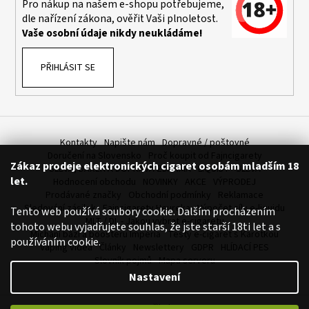
Pro nákup na našem e-shopu potřebujeme,
dle nařízení zákona, ověřit Vaši plnoletost.
Vaše osobní údaje nikdy neukládáme!
PŘIHLÁSIT SE
Kontakty
Napište nám
Dopravné / poštovné
Doručení na Slovensko
Proč koupit od Fajncigarety
Zákaz prodeje elektronických cigaret osobám mladším 18
SLEVA, DÁREK A DOPRAVA ZDARMA
LIQUIDY - SLEVA
let.
Hodnocení obchodu
NOVINKY
AKCE
VÝPRODEJ
Prodávané značky
Obchodní podmínky
Reklamace
Sledování zásilek
Fajncigarety Heureka
Výpočet síly e-liquidu
Tento web používá soubory cookie. Dalším procházením
MLT / DL - Jakou vybrat e-cigaretu
tohoto webu vyjadřujete souhlas, že jste starší 18ti let a s
Míchání bází a boosteru Imperia
Testy e-cigaret s Karotkou
používáním cookie.
Vaping videa
Články
Newslettery
GDPR
HLÍDACÍ PES
Slovník pojmů
Mapa serveru
Nastavení
Vytvořil Shoptet