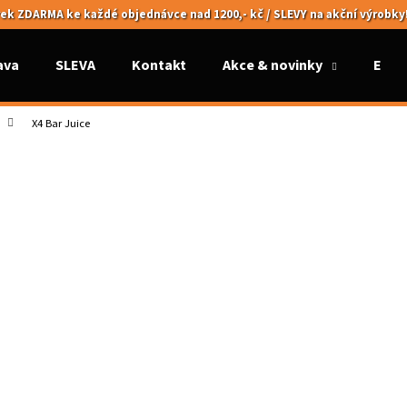
ek ZDARMA ke každé objednávce nad 1200,- kč / SLEVY na akční výrobky
ava
SLEVA
Kontakt
Akce & novinky
Elek
Co potřebujete najít?
X4 Bar Juice
HLEDAT
Doporučujeme