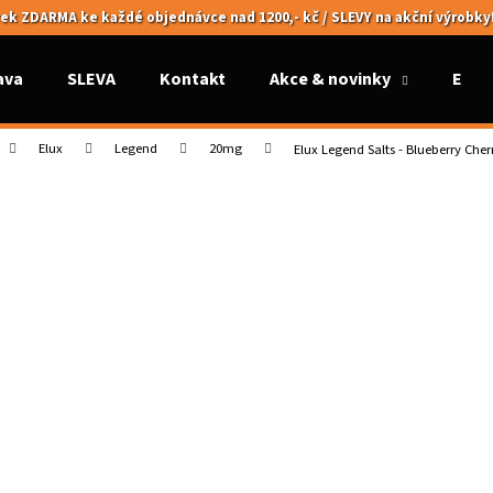
ek ZDARMA ke každé objednávce nad 1200,- kč / SLEVY na akční výrobky
ava
SLEVA
Kontakt
Akce & novinky
Elek
Co potřebujete najít?
Elux
Legend
20mg
Elux Legend Salts - Blueberry Che
HLEDAT
Doporučujeme