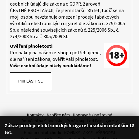
osobních údajů dle zákona o
GDPR
. Zároveň
ČESTNĚ PROHLAŠUJI, že jsem starší 18ti let, tudíž se na
moji osobu nevztahuje omezení prodeje tabákových
výrobků a elektronických cigaret dle zákona č. 379/2005
Sb. a následně souvisejících zákonů č. 225/2006 Sb., č.
274/2008 Sb a č. 305/2009 Sb.
Ověření plnoletosti
Pro nákup na našem e-shopu potřebujeme,
dle nařízení zákona, ověřit Vaši plnoletost.
Vaše osobní údaje nikdy neukládáme!
PŘIHLÁSIT SE
Kontakty
Napište nám
Dopravné / poštovné
Doručení na Slovensko
Proč koupit od Fajncigarety
Zákaz prodeje elektronických cigaret osobám mladším 18
SLEVA, DÁREK A DOPRAVA ZDARMA
LIQUIDY - SLEVA
let.
Hodnocení obchodu
NOVINKY
AKCE
VÝPRODEJ
Prodávané značky
Obchodní podmínky
Reklamace