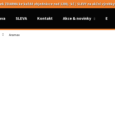
ek ZDARMA ke každé objednávce nad 1200,- kč / SLEVY na akční výrobky
ava
SLEVA
Kontakt
Akce & novinky
Elek
Co potřebujete najít?
Aramax
HLEDAT
Doporučujeme