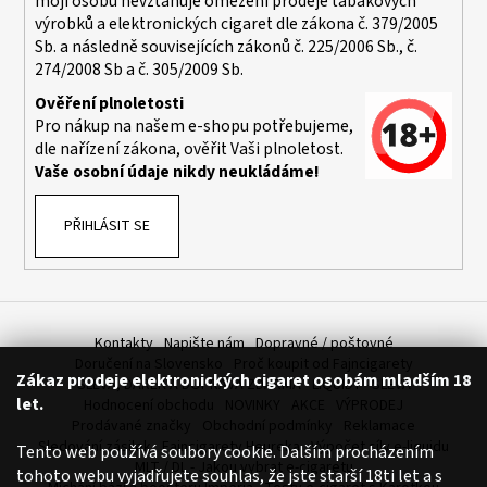
moji osobu nevztahuje omezení prodeje tabákových
výrobků a elektronických cigaret dle zákona č. 379/2005
Sb. a následně souvisejících zákonů č. 225/2006 Sb., č.
274/2008 Sb a č. 305/2009 Sb.
Ověření plnoletosti
Pro nákup na našem e-shopu potřebujeme,
dle nařízení zákona, ověřit Vaši plnoletost.
Vaše osobní údaje nikdy neukládáme!
PŘIHLÁSIT SE
Kontakty
Napište nám
Dopravné / poštovné
Doručení na Slovensko
Proč koupit od Fajncigarety
Zákaz prodeje elektronických cigaret osobám mladším 18
SLEVA, DÁREK A DOPRAVA ZDARMA
LIQUIDY - SLEVA
let.
Hodnocení obchodu
NOVINKY
AKCE
VÝPRODEJ
Prodávané značky
Obchodní podmínky
Reklamace
Sledování zásilek
Fajncigarety Heureka
Výpočet síly e-liquidu
Tento web používá soubory cookie. Dalším procházením
MLT / DL - Jakou vybrat e-cigaretu
tohoto webu vyjadřujete souhlas, že jste starší 18ti let a s