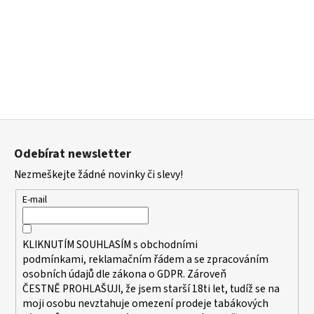
Z
á
Odebírat newsletter
p
Nezmeškejte žádné novinky či slevy!
a
t
E-mail
í
KLIKNUTÍM SOUHLASÍM s
obchodními
podmínkami,
reklamačním řádem a se zpracováním
osobních údajů dle zákona o
GDPR
. Zároveň
ČESTNĚ PROHLAŠUJI, že jsem starší 18ti let, tudíž se na
moji osobu nevztahuje omezení prodeje tabákových