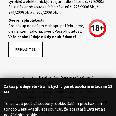
výrobků a elektronických cigaret dle zákona č. 379/2005
Sb. a následně souvisejících zákonů č. 225/2006 Sb., č.
274/2008 Sb a č. 305/2009 Sb.
Ověření plnoletosti
Pro nákup na našem e-shopu potřebujeme,
dle nařízení zákona, ověřit Vaši plnoletost.
Vaše osobní údaje nikdy neukládáme!
PŘIHLÁSIT SE
Kontakty
Napište nám
Dopravné / poštovné
Doručení na Slovensko
Proč koupit od Fajncigarety
Zákaz prodeje elektronických cigaret osobám mladším 18
SLEVA, DÁREK A DOPRAVA ZDARMA
LIQUIDY - SLEVA
let.
Hodnocení obchodu
NOVINKY
AKCE
VÝPRODEJ
Prodávané značky
Obchodní podmínky
Reklamace
Sledování zásilek
Fajncigarety Heureka
Výpočet síly e-liquidu
Tento web používá soubory cookie. Dalším procházením
MLT / DL - Jakou vybrat e-cigaretu
tohoto webu vyjadřujete souhlas, že jste starší 18ti let a s
Míchání bází a boosteru Imperia
Testy e-cigaret s Karotkou
používáním cookie.