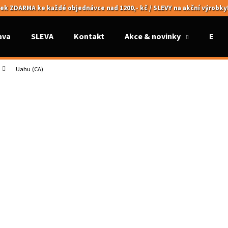
ek ZDARMA ke každé objednávce nad 1200,- kč / SLEVY na akční výrobky
ava
SLEVA
Kontakt
Akce & novinky
Elek
Co potřebujete najít?
Uahu (CA)
HLEDAT
Doporučujeme