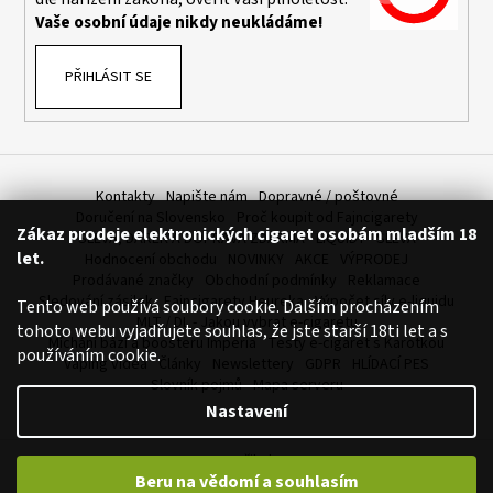
Vaše osobní údaje nikdy neukládáme!
PŘIHLÁSIT SE
Kontakty
Napište nám
Dopravné / poštovné
Doručení na Slovensko
Proč koupit od Fajncigarety
Zákaz prodeje elektronických cigaret osobám mladším 18
SLEVA, DÁREK A DOPRAVA ZDARMA
LIQUIDY - SLEVA
let.
Hodnocení obchodu
NOVINKY
AKCE
VÝPRODEJ
Prodávané značky
Obchodní podmínky
Reklamace
Sledování zásilek
Fajncigarety Heureka
Výpočet síly e-liquidu
Tento web používá soubory cookie. Dalším procházením
MLT / DL - Jakou vybrat e-cigaretu
tohoto webu vyjadřujete souhlas, že jste starší 18ti let a s
Míchání bází a boosteru Imperia
Testy e-cigaret s Karotkou
používáním cookie.
Vaping videa
Články
Newslettery
GDPR
HLÍDACÍ PES
Slovník pojmů
Mapa serveru
Nastavení
Vytvořil Shoptet
Beru na vědomí a souhlasím
Copyright 2026
FajnCigarety.cz - Elektronické cigarety za fajn