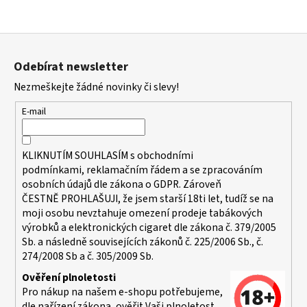
Z
á
Odebírat newsletter
p
Nezmeškejte žádné novinky či slevy!
a
t
E-mail
í
KLIKNUTÍM SOUHLASÍM s
obchodními
podmínkami,
reklamačním řádem a se zpracováním
osobních údajů dle zákona o
GDPR
. Zároveň
ČESTNĚ PROHLAŠUJI, že jsem starší 18ti let, tudíž se na
moji osobu nevztahuje omezení prodeje tabákových
výrobků a elektronických cigaret dle zákona č. 379/2005
Sb. a následně souvisejících zákonů č. 225/2006 Sb., č.
274/2008 Sb a č. 305/2009 Sb.
Ověření plnoletosti
Pro nákup na našem e-shopu potřebujeme,
dle nařízení zákona, ověřit Vaši plnoletost.