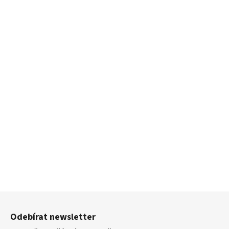
Z
á
Odebírat newsletter
p