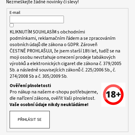
Nezmeškejte žádné novinky či slevy!
a
t
E-mail
í
KLIKNUTÍM SOUHLASÍM s
obchodními
podmínkami,
reklamačním řádem a se zpracováním
osobních údajů dle zákona o
GDPR
. Zároveň
ČESTNĚ PROHLAŠUJI, že jsem starší 18ti let, tudíž se na
moji osobu nevztahuje omezení prodeje tabákových
výrobků a elektronických cigaret dle zákona č. 379/2005
Sb. a následně souvisejících zákonů č. 225/2006 Sb., č.
274/2008 Sb a č. 305/2009 Sb.
Ověření plnoletosti
Pro nákup na našem e-shopu potřebujeme,
dle nařízení zákona, ověřit Vaši plnoletost.
Vaše osobní údaje nikdy neukládáme!
PŘIHLÁSIT SE