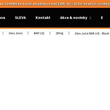
ek ZDARMA ke každé objednávce nad 1200,- kč / SLEVY na akční výrobky
ava
SLEVA
Kontakt
Akce & novinky
Elek
Co potřebujete najít?
Zeus Juice
BAR LIQ
20mg
Zeus Juice BAR LIQ - Black
HLEDAT
Doporučujeme