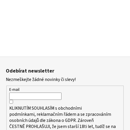
Z
á
Odebírat newsletter
p
Nezmeškejte žádné novinky či slevy!
a
t
E-mail
í
KLIKNUTÍM SOUHLASÍM s
obchodními
podmínkami,
reklamačním řádem a se zpracováním
osobních údajů dle zákona o
GDPR
. Zároveň
ČESTNĚ PROHLAŠUJI, že jsem starší 18ti let, tudíž se na