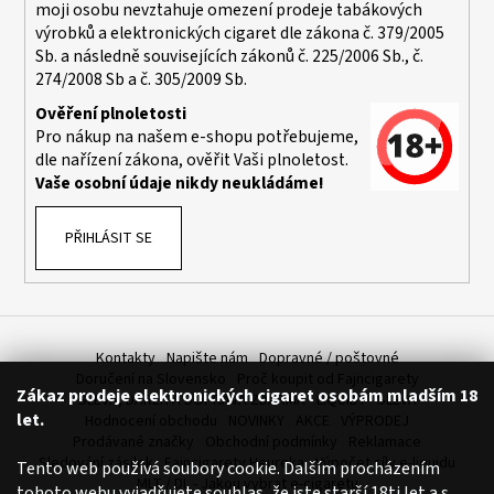
moji osobu nevztahuje omezení prodeje tabákových
výrobků a elektronických cigaret dle zákona č. 379/2005
Sb. a následně souvisejících zákonů č. 225/2006 Sb., č.
274/2008 Sb a č. 305/2009 Sb.
Ověření plnoletosti
Pro nákup na našem e-shopu potřebujeme,
dle nařízení zákona, ověřit Vaši plnoletost.
Vaše osobní údaje nikdy neukládáme!
PŘIHLÁSIT SE
Kontakty
Napište nám
Dopravné / poštovné
Doručení na Slovensko
Proč koupit od Fajncigarety
Zákaz prodeje elektronických cigaret osobám mladším 18
SLEVA, DÁREK A DOPRAVA ZDARMA
LIQUIDY - SLEVA
let.
Hodnocení obchodu
NOVINKY
AKCE
VÝPRODEJ
Prodávané značky
Obchodní podmínky
Reklamace
Sledování zásilek
Fajncigarety Heureka
Výpočet síly e-liquidu
Tento web používá soubory cookie. Dalším procházením
MLT / DL - Jakou vybrat e-cigaretu
tohoto webu vyjadřujete souhlas, že jste starší 18ti let a s